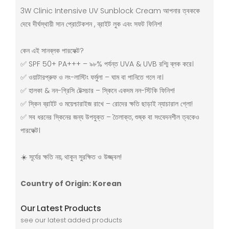
3W Clinic Intensive UV Sunblock Cream আপনার ত্বককে
দেবে দীর্ঘস্থায়ী সান প্রোটেকশন , ব্রাইট লুক এবং সফট ফিনিশ!
কেন এই সানব্লক পারফেক্ট?
✅ SPF 50+ PA+++ – ৯৮% পর্যন্ত UVA & UVB রশ্মি ব্লক করে।
✅ ওয়াটারপ্রুফ ও লং-লাস্টিং ফর্মুলা – ঘাম বা পানিতে গলে না।
✅ হালকা & নন-গ্রিসি টেক্সচার – স্কিনে একদম নন-স্টিকি ফিনিশ!
✅ স্কিন ব্রাইট ও ময়েশ্চারাইজ রাখে – রোদের ক্ষতি ছাড়াই ন্যাচারাল গ্লো!
✅ সব ধরনের স্কিনের জন্য উপযুক্ত – তৈলাক্ত, শুষ্ক বা সংবেদনশীল ত্বকেও
পারফেক্ট।
☀️ সূর্যের ক্ষতি নয়, থাকুন সুরক্ষিত ও উজ্জ্বল!
Country of Origin: Korean
Our Latest Products
see our latest added products