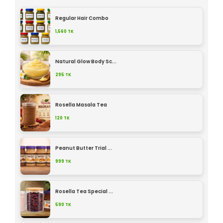
Regular Hair Combo
1,560
TK
Natural Glow Body Sc...
295
TK
Rosella Masala Tea
120
TK
Peanut Butter Trial ...
999
TK
Rosella Tea Special ...
590
TK