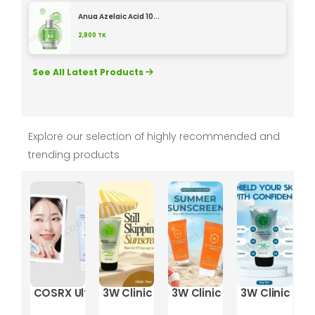
Anua Azelaic Acid 10...
2,800
TK
See All Latest Products
Explore our selection of highly recommended and
trending products
eam SPF 50+ PA+++
Sun Block SPF 50+/PA+++
e Aloe Sunblock Cream – 70ml
gena Age Shield Face Oil-Free Sunscreen - 88ml
COSRX Ultra-Light Invisible Sunscreen – 50ml
3W Clinic Intensive Green Tea Sunblo
3W Clinic Multi Protectio
3W Clinic In