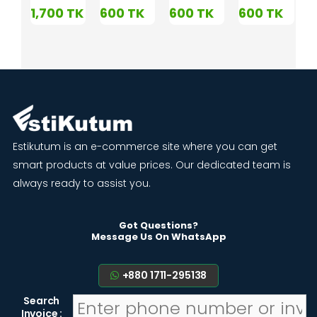
0
1,700
TK
600
TK
600
TK
600
TK
Estikutum is an e-commerce site where you can get
smart products at value prices. Our dedicated team is
always ready to assist you.
Got Questions?
Message Us On WhatsApp
+880 1711-295138
Search
Invoice :