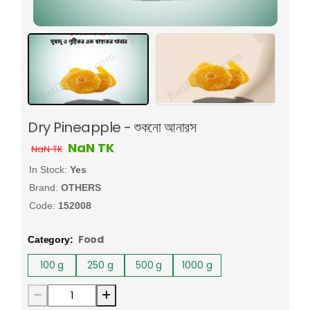
Dry Pineapple - শুকনো আনারস
NaN
TK
NaN
TK
In Stock:
Yes
Brand:
OTHERS
Code:
152008
Food
Category:
100
g
250
g
500
g
1000
g