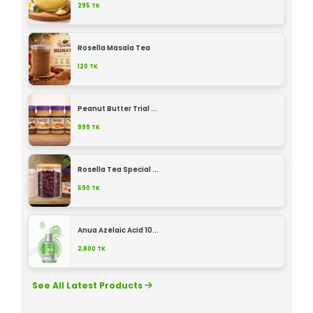
295
TK
Rosella Masala Tea
120
TK
Peanut Butter Trial ...
999
TK
Rosella Tea Special ...
590
TK
Anua Azelaic Acid 10...
2,800
TK
See All Latest Products