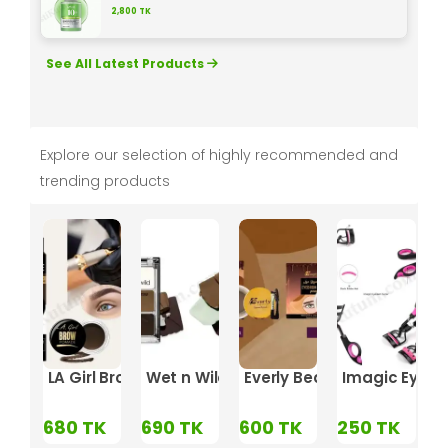
2,800
TK
See All Latest Products
Explore our selection of highly recommended and
trending products
de
ler
c Eyebrow Pomade & Cream Contour
LA Girl Brow Pomade (Dark Brown)
Wet n Wild Ultimate Brow Kit - Ash Bro
Everly Beauties Eyebrow
Imagic Eyelas
K
680
TK
690
TK
600
TK
250
TK
7