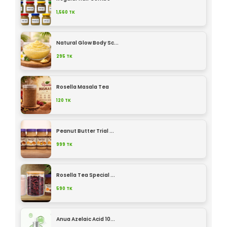
1,560
TK
Natural Glow Body Sc...
295
TK
Rosella Masala Tea
120
TK
Peanut Butter Trial ...
999
TK
Rosella Tea Special ...
590
TK
Anua Azelaic Acid 10...