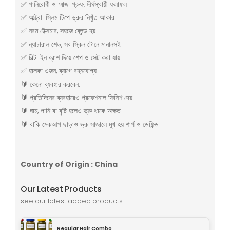
✅ পানিরোধী ও স্মাজ-প্রুফ, দীর্ঘস্থায়ী ফলাফল
✅ আল্ট্রা-স্লিম টিপে ভ্রুর নিখুঁত আকার
✅ নরম টেক্সচার, সহজে ব্লেন্ড হয়
✅ ন্যাচারাল শেড, সব স্কিন টোনে মানানসই
✅ বিল্ট-ইন ব্রাশ দিয়ে শেপ ও সেট করা যায়
✅ হালকা ওজন, ব্যাগে বহনযোগ্য
🔰 কেনো ব্যবহার করবেন:
🔰 প্রতিদিনের ব্যবহারেও প্রফেশনাল ফিনিশ দেয়
🔰 ঘাম, পানি বা বৃষ্টি হলেও ভ্রু থাকে অক্ষত
🔰 বাকি মেকআপ ছাড়াও ভ্রু সাজালে মুখ হয় শার্প ও ডেফিন্ড
Country of Origin : China
Our Latest Products
see our latest added products
Regular Hair Combo