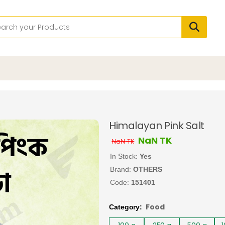
Himalayan Pink Salt
NaN
TK
NaN
TK
In Stock:
Yes
Brand:
OTHERS
Code:
151401
Food
Category: