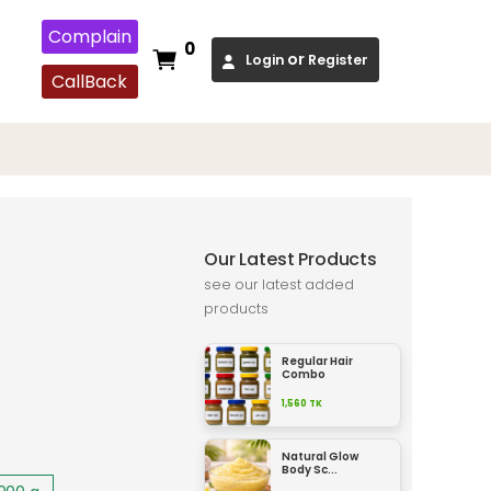
Complain
0
or
Login
Register
CallBack
Our Latest Products
see our latest added
products
Regular Hair
Combo
1,560
TK
Natural Glow
Body Sc...