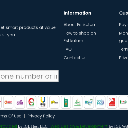
Information
Cus
About Estikutum
Pay
et smart products at value
How to shop on
Mon
ist you.
Estikutum
gua
FAQ
Term
Contact us
Priv
rms Of Use
Privacy Policy
 Provided
Web Design & Development
by
by
IGL Host LLC |
IGL We