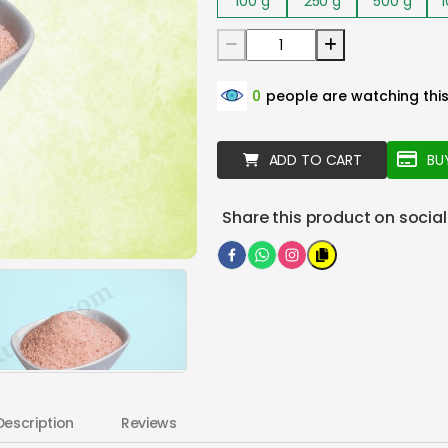
100
g
250
g
500
g
0
people are watching thi
ADD TO CART
BU
Share this product on socia
Description
Reviews