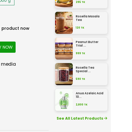
1000
g
295
TK
Rosella Masala
Tea
s product now
120
TK
Peanut Butter
Trial ...
Y NOW
999
TK
l media
Rosella Tea
Special ...
590
TK
Anua Azelaic Acid
10...
2,800
TK
See All Latest Products