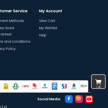
tomer Service
My Account
ment Methods
View Cart
ey-back
My Wishlist
rantee!
Help
s and conditions
acy Policy
৳
0
Social Media
b Ltd