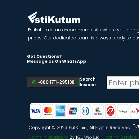
Estikutum is an e-commerce site where you can g
prices. Our dedicated team is always ready to ass
Got Questions?
Message Us On WhatsApp
Search
+880 1711-295138
Invoice :
Te
Copyright ©
2026
, All Rights Reserved.
EstiKutum
Domain Registerd
Hosting Service
By
IGL Web Ltd |