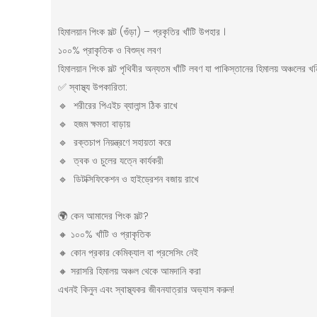
হিমালয়ান পিংক সল্ট (গুঁড়া) – প্রকৃতির খাঁটি উপহার ।
১০০% প্রাকৃতিক ও বিশুদ্ধ লবণ
হিমালয়ান পিংক সল্ট পৃথিবীর অন্যতম খাঁটি লবণ যা পাকিস্তানের হিমালয় অঞ্চলে
✅ স্বাস্থ্য উপকারিতা:
🔹 শরীরের পিএইচ ব্যালান্স ঠিক রাখে
🔹 হজম ক্ষমতা বাড়ায়
🔹 রক্তচাপ নিয়ন্ত্রণে সহায়তা করে
🔹 ত্বক ও চুলের যত্নে কার্যকরী
🔹 ডিটক্সিফিকেশন ও হাইড্রেশন বজায় রাখে
🌍 কেন আমাদের পিংক সল্ট?
🔸 ১০০% খাঁটি ও প্রাকৃতিক
🔸 কোন প্রকার কেমিক্যাল বা প্রসেসিং নেই
🔸 সরাসরি হিমালয় অঞ্চল থেকে আমদানি করা
এখনই কিনুন এবং স্বাস্থ্যকর জীবনযাত্রার অভ্যাস করুন!