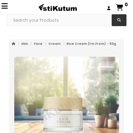
0
Skin
Face
Cream
Rice Cream (I’m From) - 50g