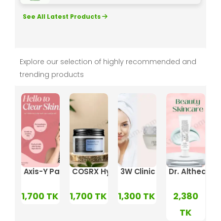
See All Latest Products
Explore our selection of highly recommended and
trending products
Cream
rier Cream – 50ml
thea 345 Relief Cream – 50ml
Axis-Y Panthenol 10 Skin Smoothing Shield Cream
COSRX Hyaluronic Acid Intensive Cre
3W Clinic Collagen White
Dr. Althea 14
0
1,700
TK
1,700
TK
1,300
TK
2,380
TK