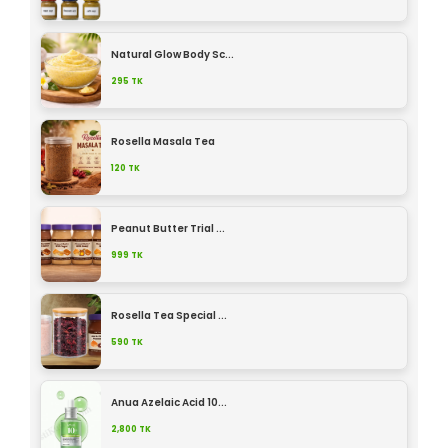
Natural Glow Body Sc...
295
TK
Rosella Masala Tea
120
TK
Peanut Butter Trial ...
999
TK
Rosella Tea Special ...
590
TK
Anua Azelaic Acid 10...
2,800
TK