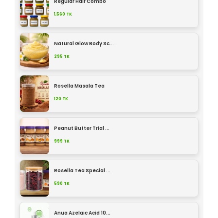
Regular Hair Combo
1,560
TK
Natural Glow Body Sc...
295
TK
Rosella Masala Tea
120
TK
Peanut Butter Trial ...
999
TK
Rosella Tea Special ...
590
TK
Anua Azelaic Acid 10...