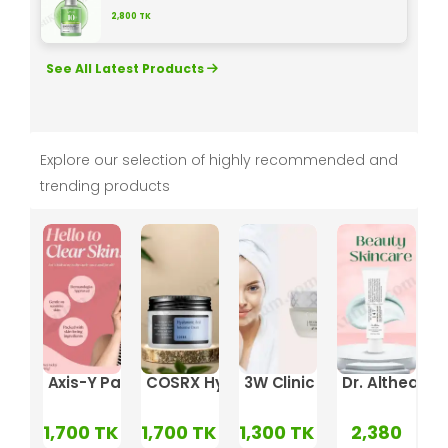
2,800
TK
See All Latest Products
Explore our selection of highly recommended and
trending products
Cream
rier Cream – 50ml
thea 345 Relief Cream – 50ml
Axis-Y Panthenol 10 Skin Smoothing Shield Cream
COSRX Hyaluronic Acid Intensive Cre
3W Clinic Collagen White
Dr. Althea 14
0
1,700
TK
1,700
TK
1,300
TK
2,380