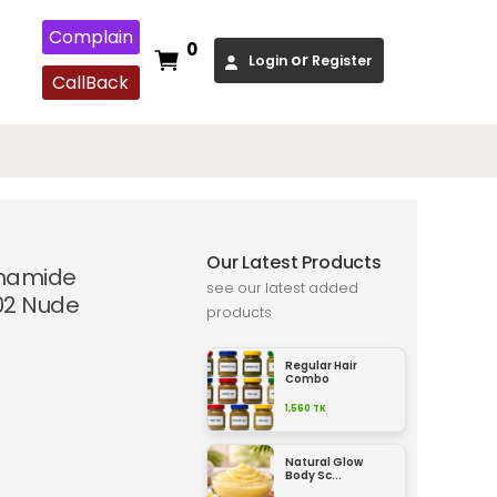
Complain
0
or
Login
Register
CallBack
Our Latest Products
inamide
see our latest added
02 Nude
products
Regular Hair
Combo
1,560
TK
Natural Glow
Body Sc...