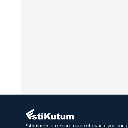
lexion Care CC Cream – 30g
Estikutum is an e-commerce site where you can g