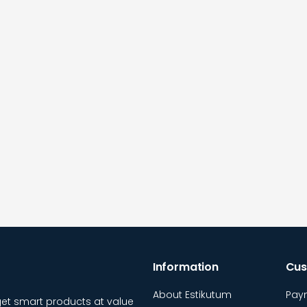
Information
Cus
About Estikutum
Pay
et smart products at value