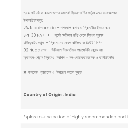
ত্বক পরিচর্যা ও কভারেজ—একসাথে! স্কিন-লাভিং ফর্মুলা এখন মেকআপেও।
উপকারিতাসমূহ:
2% Niacinamide – দাগছোপ কমায় ও স্কিনটোন ইভেন করে
SPF 30 PA+++ – সূর্যের ক্ষতিকর রশ্মি থেকে ট্রিপল সুরক্ষা
হাইড্রেটিং ফর্মুলা – স্কিনে দেয় ময়েশ্চারাইজড ও ডিউই ফিনিশ
02 Nude শেড – মিডিয়াম স্কিনটোনে পারফেক্টলি ব্লেন্ড হয়
অ্যাকনে-প্রোন স্কিনেও নিরাপদ – নন-কোমেডোজেনিক ও ডার্মাটেস্টেড
❌ সালফেট, প্যারাবেন ও মিনারেল অয়েল মুক্ত
Country of Origin : India
Explore our selection of highly recommended and 