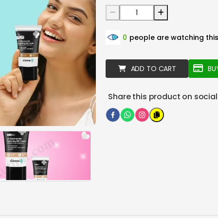
0
people are watching thi
ADD TO CART
BU
Share this product on socia