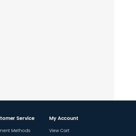
tomer Service
My Account
ment Methods
View Cart