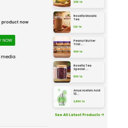
295
TK
Rosella Masala
Tea
s product now
120
TK
Y NOW
Peanut Butter
Trial ...
999
TK
l media
Rosella Tea
Special ...
590
TK
Anua Azelaic Acid
10...
2,800
TK
See All Latest Products